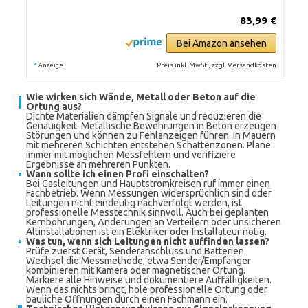
83,99 €
Bei Amazon ansehen
*
Preis inkl. MwSt., zzgl. Versandkosten
Anzeige
Wie wirken sich Wände, Metall oder Beton auf die
Ortung aus?
Dichte Materialien dämpfen Signale und reduzieren die
Genauigkeit. Metallische Bewehrungen in Beton erzeugen
Störungen und können zu Fehlanzeigen führen. In Mauern
mit mehreren Schichten entstehen Schattenzonen. Plane
immer mit möglichen Messfehlern und verifiziere
Ergebnisse an mehreren Punkten.
Wann sollte ich einen Profi einschalten?
Bei Gasleitungen und Hauptstromkreisen ruf immer einen
Fachbetrieb. Wenn Messungen widersprüchlich sind oder
Leitungen nicht eindeutig nachverfolgt werden, ist
professionelle Messtechnik sinnvoll. Auch bei geplanten
Kernbohrungen, Änderungen an Verteilern oder unsicheren
Altinstallationen ist ein Elektriker oder Installateur nötig.
Was tun, wenn sich Leitungen nicht auffinden lassen?
Prüfe zuerst Gerät, Senderanschluss und Batterien.
Wechsel die Messmethode, etwa Sender/Empfänger
kombinieren mit Kamera oder magnetischer Ortung.
Markiere alle Hinweise und dokumentiere Auffälligkeiten.
Wenn das nichts bringt, hole professionelle Ortung oder
bauliche Öffnungen durch einen Fachmann ein.