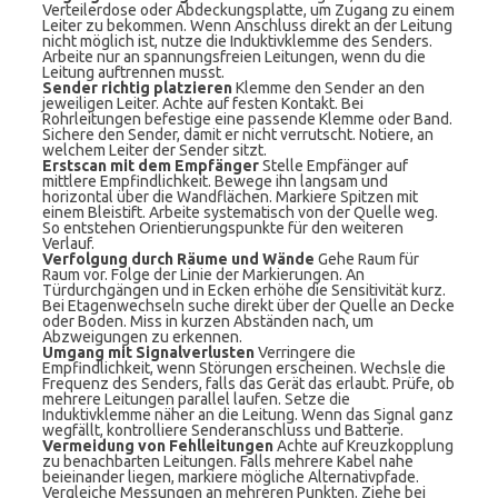
Verteilerdose oder Abdeckungsplatte, um Zugang zu einem
Leiter zu bekommen. Wenn Anschluss direkt an der Leitung
nicht möglich ist, nutze die Induktivklemme des Senders.
Arbeite nur an spannungsfreien Leitungen, wenn du die
Leitung auftrennen musst.
Sender richtig platzieren
Klemme den Sender an den
jeweiligen Leiter. Achte auf festen Kontakt. Bei
Rohrleitungen befestige eine passende Klemme oder Band.
Sichere den Sender, damit er nicht verrutscht. Notiere, an
welchem Leiter der Sender sitzt.
Erstscan mit dem Empfänger
Stelle Empfänger auf
mittlere Empfindlichkeit. Bewege ihn langsam und
horizontal über die Wandflächen. Markiere Spitzen mit
einem Bleistift. Arbeite systematisch von der Quelle weg.
So entstehen Orientierungspunkte für den weiteren
Verlauf.
Verfolgung durch Räume und Wände
Gehe Raum für
Raum vor. Folge der Linie der Markierungen. An
Türdurchgängen und in Ecken erhöhe die Sensitivität kurz.
Bei Etagenwechseln suche direkt über der Quelle an Decke
oder Boden. Miss in kurzen Abständen nach, um
Abzweigungen zu erkennen.
Umgang mit Signalverlusten
Verringere die
Empfindlichkeit, wenn Störungen erscheinen. Wechsle die
Frequenz des Senders, falls das Gerät das erlaubt. Prüfe, ob
mehrere Leitungen parallel laufen. Setze die
Induktivklemme näher an die Leitung. Wenn das Signal ganz
wegfällt, kontrolliere Senderanschluss und Batterie.
Vermeidung von Fehlleitungen
Achte auf Kreuzkopplung
zu benachbarten Leitungen. Falls mehrere Kabel nahe
beieinander liegen, markiere mögliche Alternativpfade.
Vergleiche Messungen an mehreren Punkten. Ziehe bei