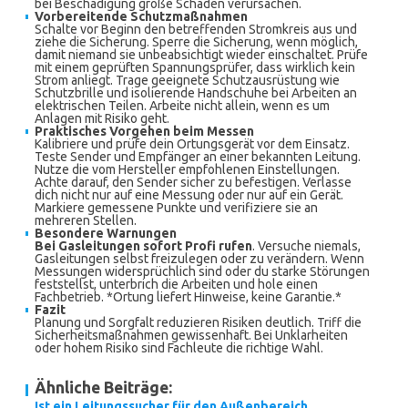
bei Beschädigung große Schäden verursachen.
Vorbereitende Schutzmaßnahmen
Schalte vor Beginn den betreffenden Stromkreis aus und
ziehe die Sicherung. Sperre die Sicherung, wenn möglich,
damit niemand sie unbeabsichtigt wieder einschaltet. Prüfe
mit einem geprüften Spannungsprüfer, dass wirklich kein
Strom anliegt. Trage geeignete Schutzausrüstung wie
Schutzbrille und isolierende Handschuhe bei Arbeiten an
elektrischen Teilen. Arbeite nicht allein, wenn es um
Anlagen mit Risiko geht.
Praktisches Vorgehen beim Messen
Kalibriere und prüfe dein Ortungsgerät vor dem Einsatz.
Teste Sender und Empfänger an einer bekannten Leitung.
Nutze die vom Hersteller empfohlenen Einstellungen.
Achte darauf, den Sender sicher zu befestigen. Verlasse
dich nicht nur auf eine Messung oder nur auf ein Gerät.
Markiere gemessene Punkte und verifiziere sie an
mehreren Stellen.
Besondere Warnungen
Bei Gasleitungen sofort Profi rufen
. Versuche niemals,
Gasleitungen selbst freizulegen oder zu verändern. Wenn
Messungen widersprüchlich sind oder du starke Störungen
feststellst, unterbrich die Arbeiten und hole einen
Fachbetrieb. *Ortung liefert Hinweise, keine Garantie.*
Fazit
Planung und Sorgfalt reduzieren Risiken deutlich. Triff die
Sicherheitsmaßnahmen gewissenhaft. Bei Unklarheiten
oder hohem Risiko sind Fachleute die richtige Wahl.
Ähnliche Beiträge:
Ist ein Leitungssucher für den Außenbereich