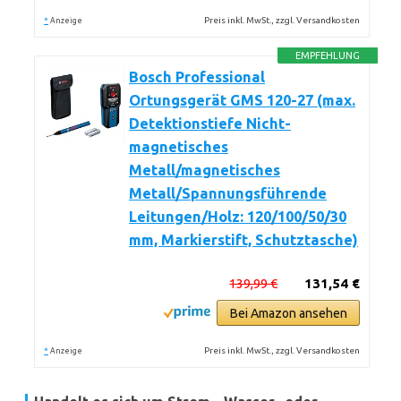
*
Preis inkl. MwSt., zzgl. Versandkosten
Anzeige
EMPFEHLUNG
Bosch Professional
Ortungsgerät GMS 120-27 (max.
Detektionstiefe Nicht-
magnetisches
Metall/magnetisches
Metall/Spannungsführende
Leitungen/Holz: 120/100/50/30
mm, Markierstift, Schutztasche)
139,99 €
131,54 €
Bei Amazon ansehen
*
Preis inkl. MwSt., zzgl. Versandkosten
Anzeige