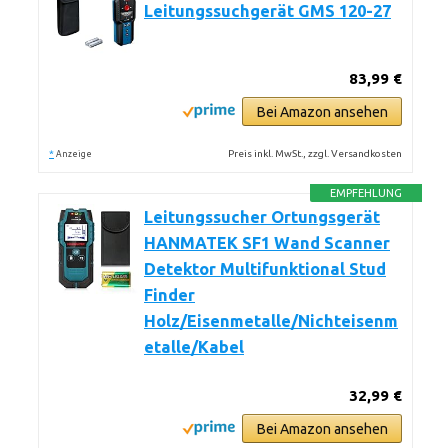
Leitungssuchgerät GMS 120-27
83,99 €
Bei Amazon ansehen
*
Preis inkl. MwSt., zzgl. Versandkosten
Anzeige
EMPFEHLUNG
Leitungssucher Ortungsgerät
HANMATEK SF1 Wand Scanner
Detektor Multifunktional Stud
Finder
Holz/Eisenmetalle/Nichteisenm
etalle/Kabel
32,99 €
Bei Amazon ansehen