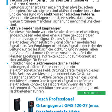
Technisches Hintergrundwissen zur Signalerkennung
und ihren Grenzen
Leitungssucher arbeiten mit einfachen physikalischen
Prinzipien. Die wichtigsten sind
aktive Sender
,
Induktion
und die Messung von
elektromagnetischen Feldern
.
Wenn du die Grundlagen kennst, verstehst du besser,
warum Ortungen manchmal sicher und manchmal unsicher
sind.
Aktive Sender und Empfänger
Bei dieser Methode wird ein Sender direkt an eine Leitung
angeschlossen oder über eine Klemme gekoppelt. Der
Sender erzeugt ein Signal. Dieses Signal kann ein
elektrisches Wechselstrom-Signal oder ein moduliertes
Signal sein. Der Empfänger nimmt das Signal in der Nähe der
Leitung auf. So lässt sich die Richtung und in vielen Fällen
der Verlauf bestimmen. Direkter Anschluss liefert die
klarsten Ergebnisse. Indirekte Kopplung funktioniert, ist
aber anfälliger für Fehler.
Induktion und elektromagnetische Felder
Leitungen, die Strom führen, erzeugen ein
elektromagnetisches Feld. Ortungsgeräte messen dieses
Feld. Bei passiven Messungen erkennt das Gerät nur
bestehende Ströme. Aktive Geräte verstärken das Signal.
Induktive Klemmen übertragen ein Signal ohne festen
elektrischen Kontakt. Das ist praktisch wenn du nicht
auftrennen darfst. Induktion kann aber zu Kopplungen mit
Nachbarleitern führen.
EMPFEHLUNG
Bosch Professional
Ortungsgerät GMS 120-27 (max.