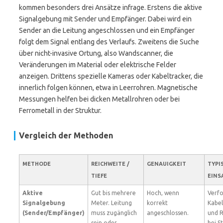
kommen besonders drei Ansätze infrage. Erstens die aktive
Signalgebung mit Sender und Empfänger. Dabei wird ein
Sender an die Leitung angeschlossen und ein Empfänger
folgt dem Signal entlang des Verlaufs. Zweitens die Suche
über nicht-invasive Ortung, also Wandscanner, die
Veränderungen im Material oder elektrische Felder
anzeigen. Drittens spezielle Kameras oder Kabeltracker, die
innerlich folgen können, etwa in Leerrohren. Magnetische
Messungen helfen bei dicken Metallrohren oder bei
Ferrometall in der Struktur.
Vergleich der Methoden
METHODE
REICHWEITE /
GENAUIGKEIT
TYPI
TIEFE
EINS
Aktive
Gut bis mehrere
Hoch, wenn
Verf
Signalgebung
Meter. Leitung
korrekt
Kabe
(Sender/Empfänger)
muss zugänglich
angeschlossen.
und R
sein oder
bei S