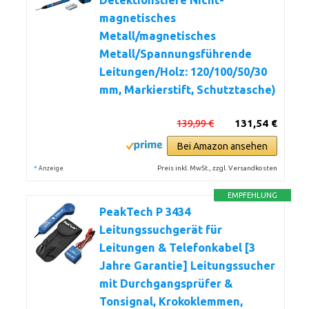
Detektionstiefe Nicht-
magnetisches
Metall/magnetisches
Metall/Spannungsführende
Leitungen/Holz: 120/100/50/30
mm, Markierstift, Schutztasche)
139,99 €
131,54 €
Bei Amazon ansehen
*
Preis inkl. MwSt., zzgl. Versandkosten
Anzeige
EMPFEHLUNG
PeakTech P 3434
Leitungssuchgerät für
Leitungen & Telefonkabel [3
Jahre Garantie] Leitungssucher
mit Durchgangsprüfer &
Tonsignal, Krokoklemmen,