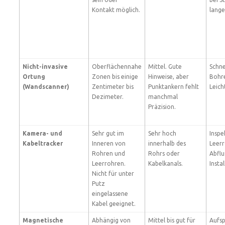
Kontakt möglich.
lange
Nicht-invasive
Oberflächennahe
Mittel. Gute
Schne
Ortung
Zonen bis einige
Hinweise, aber
Bohr
(Wandscanner)
Zentimeter bis
Punktankern fehlt
Leic
Dezimeter.
manchmal
Präzision.
Kamera- und
Sehr gut im
Sehr hoch
Inspe
Kabeltracker
Inneren von
innerhalb des
Leerr
Rohren und
Rohrs oder
Abflu
Leerrohren.
Kabelkanals.
Insta
Nicht für unter
Putz
eingelassene
Kabel geeignet.
Magnetische
Abhängig von
Mittel bis gut für
Aufs