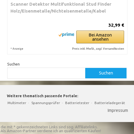
Scanner Detektor Multifunktional Stud Finder
Holz/Eisenmetalle/Nichteisenmetalle/Kabel
32,99 €
Bei Amazon
ansehen
*
Preis inkl. MwSt., zzgl. Versandkosten
Anzeige
Suchen
Suchen
Weitere thematisch passende Portale:
Multimeter
·
Spannungsprüfer
·
Batterietester
·
Batterieladegerät
Impressum
die mit * gekennzeichneten Links sind sog. Affiliatelinks.
Als Amazon-Partner verdiene ich an qualifizierten Käufen!