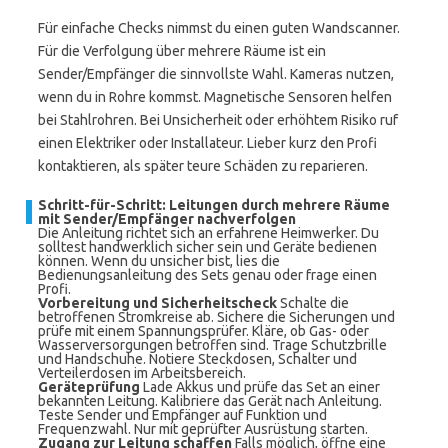
Für einfache Checks nimmst du einen guten Wandscanner.
Für die Verfolgung über mehrere Räume ist ein
Sender/Empfänger die sinnvollste Wahl. Kameras nutzen,
wenn du in Rohre kommst. Magnetische Sensoren helfen
bei Stahlrohren. Bei Unsicherheit oder erhöhtem Risiko ruf
einen Elektriker oder Installateur. Lieber kurz den Profi
kontaktieren, als später teure Schäden zu reparieren.
Schritt-für-Schritt: Leitungen durch mehrere Räume
mit Sender/Empfänger nachverfolgen
Die Anleitung richtet sich an erfahrene Heimwerker. Du
solltest handwerklich sicher sein und Geräte bedienen
können. Wenn du unsicher bist, lies die
Bedienungsanleitung des Sets genau oder frage einen
Profi.
Vorbereitung und Sicherheitscheck
Schalte die
betroffenen Stromkreise ab. Sichere die Sicherungen und
prüfe mit einem Spannungsprüfer. Kläre, ob Gas- oder
Wasserversorgungen betroffen sind. Trage Schutzbrille
und Handschuhe. Notiere Steckdosen, Schalter und
Verteilerdosen im Arbeitsbereich.
Geräteprüfung
Lade Akkus und prüfe das Set an einer
bekannten Leitung. Kalibriere das Gerät nach Anleitung.
Teste Sender und Empfänger auf Funktion und
Frequenzwahl. Nur mit geprüfter Ausrüstung starten.
Zugang zur Leitung schaffen
Falls möglich, öffne eine