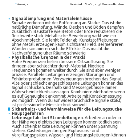
*
Preis inkl. MwSt., zzgl. Versandkosten
Anzeige
Signaldämpfung und Materialeinflüsse
Signale verlieren mit der Entfernung an Stärke. Das ist die
natürliche Dämpfung. Wände, Decken und Böden dämpfen
zusätzlich. Baustoffe wie Beton oder Erde reduzieren die
Reichweite stark. Metallische Bewehrung wirkt wie ein
Abschirmblech. Sie lenkt Felder ab. Kunststoffleitungen
ohne Metall erzeugen kaum sichtbares Feld. Bei mehreren
Wänden summieren sich die Effekte. Das macht die
Nachverfolgung über Räume schwierig.
Physikalische Grenzen in der Praxis
Hohe Frequenzen liefern bessere Ortsauflösung. Sie
dringen aber schlechter durch Material. Niedrige
Frequenzen kommen weiter durch. Sie sind aber weniger
präzise. Parallele Leitungen erzeugen Störungen und
Fehlinterpretationen. Verzweigungen brechen das Signal.
Alte oder schlecht angeschlossene Leitungen können das
Signal schlucken. Deshalb sind Messergebnisse immer
Wahrscheinlichkeitsaussagen. Kombiniere Methoden wenn
es auf Genauigkeit ankommt. Arbeite mit Kontaktmessung
wo möglich. Wenn du auf widersprüchliche Signale stößt,
ist professionelle Messtechnik sinnvoll.
Sicherheits- und Warnhinweise für die Leitungssuche
Hauptgefahren
Lebensgefahr bei Stromleitungen
. Arbeiten an oder in
der Nähe von elektrischen Leitungen können tödlich sein.
Auch scheinbar tote Leitungen können unter Spannung
stehen. Gasleitungen bergen Explosions- und
Vergiftungsrisiken. Wasser- und Heizungsleitungen können