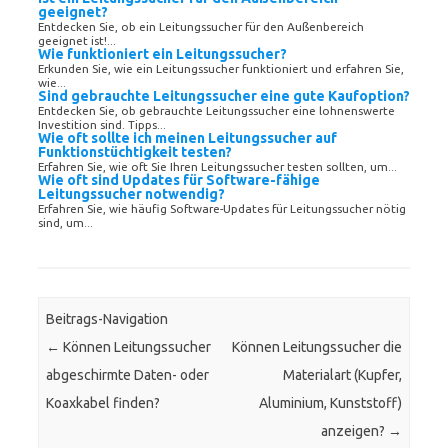
geeignet?
Entdecken Sie, ob ein Leitungssucher für den Außenbereich
geeignet ist!...
Wie funktioniert ein Leitungssucher?
Erkunden Sie, wie ein Leitungssucher funktioniert und erfahren Sie,
wie...
Sind gebrauchte Leitungssucher eine gute Kaufoption?
Entdecken Sie, ob gebrauchte Leitungssucher eine lohnenswerte
Investition sind. Tipps...
Wie oft sollte ich meinen Leitungssucher auf
Funktionstüchtigkeit testen?
Erfahren Sie, wie oft Sie Ihren Leitungssucher testen sollten, um...
Wie oft sind Updates für Software-fähige
Leitungssucher notwendig?
Erfahren Sie, wie häufig Software-Updates für Leitungssucher nötig
sind, um...
Beitrags-Navigation
←
Können Leitungssucher
Können Leitungssucher die
abgeschirmte Daten- oder
Materialart (Kupfer,
Koaxkabel finden?
Aluminium, Kunststoff)
anzeigen?
→