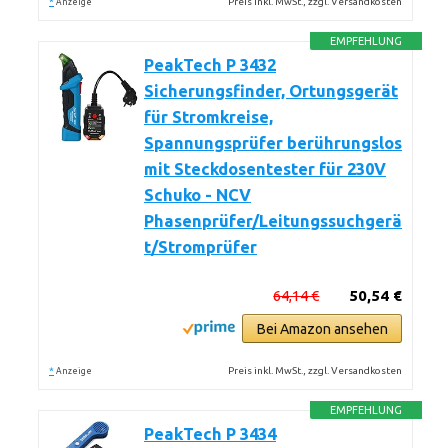
*
Preis inkl. MwSt., zzgl. Versandkosten
Anzeige
EMPFEHLUNG
PeakTech P 3432
Sicherungsfinder, Ortungsgerät
für Stromkreise,
Spannungsprüfer berührungslos
mit Steckdosentester für 230V
Schuko - NCV
Phasenprüfer/Leitungssuchgerä
t/Stromprüfer
64,14 €
50,54 €
Bei Amazon ansehen
*
Preis inkl. MwSt., zzgl. Versandkosten
Anzeige
EMPFEHLUNG
PeakTech P 3434