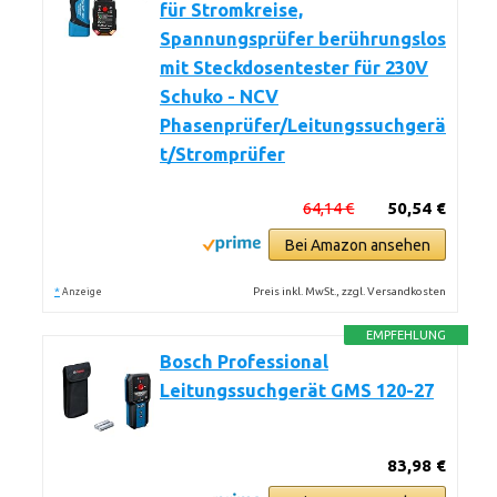
für Stromkreise,
Spannungsprüfer berührungslos
mit Steckdosentester für 230V
Schuko - NCV
Phasenprüfer/Leitungssuchgerä
t/Stromprüfer
64,14 €
50,54 €
Bei Amazon ansehen
*
Preis inkl. MwSt., zzgl. Versandkosten
Anzeige
EMPFEHLUNG
Bosch Professional
Leitungssuchgerät GMS 120-27
83,98 €