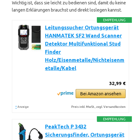
Wichtig ist, dass sie leicht zu bedienen sind, damit du keine
langen Erklärungen brauchst und direkt loslegen kannst.
EMPFEHLUNG
Leitungssucher Ortungsgerät
HANMATEK SF2 Wand Scanner
Detektor Multifunktional Stud
Finder
Holz/Eisenmetalle/Nichteisenm
etalle/Kabel
32,99 €
Bei Amazon ansehen
*
Preis inkl. MwSt., zzgl. Versandkosten
Anzeige
EMPFEHLUNG
PeakTech P 3432
Sicherungsfinder, Ortungsgerät