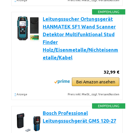
*
Preis inkl. MwSt., zzgl. Versandkosten
Anzeige
EMPFEHLUNG
Leitungssucher Ortungsgerät
HANMATEK SF1 Wand Scanner
Detektor Multifunktional Stud
Finder
Holz/Eisenmetalle/Nichteisenm
etalle/Kabel
32,99 €
Bei Amazon ansehen
*
Preis inkl. MwSt., zzgl. Versandkosten
Anzeige
EMPFEHLUNG
Bosch Professional
Leitungssuchgerät GMS 120-27