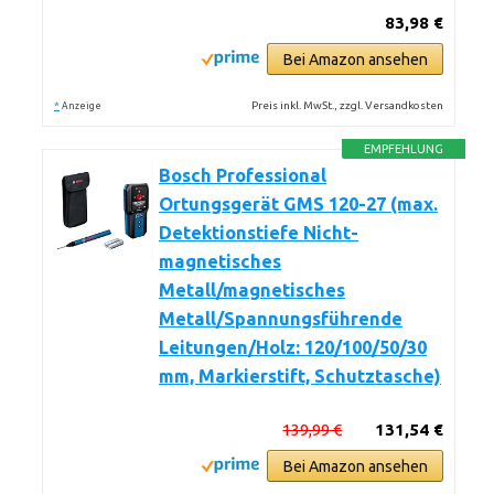
83,98 €
Bei Amazon ansehen
*
Preis inkl. MwSt., zzgl. Versandkosten
Anzeige
EMPFEHLUNG
Bosch Professional
Ortungsgerät GMS 120-27 (max.
Detektionstiefe Nicht-
magnetisches
Metall/magnetisches
Metall/Spannungsführende
Leitungen/Holz: 120/100/50/30
mm, Markierstift, Schutztasche)
139,99 €
131,54 €
Bei Amazon ansehen