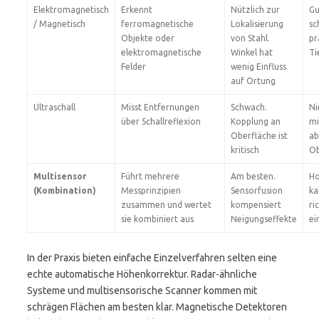
Elektromagnetisch
Erkennt
Nützlich zur
Gu
/ Magnetisch
ferromagnetische
Lokalisierung
sc
Objekte oder
von Stahl.
pr
elektromagnetische
Winkel hat
Ti
Felder
wenig Einfluss
auf Ortung
Ultraschall
Misst Entfernungen
Schwach.
Ni
über Schallreflexion
Kopplung an
mi
Oberfläche ist
ab
kritisch
Ob
Multisensor
Führt mehrere
Am besten.
Ho
(Kombination)
Messprinzipien
Sensorfusion
ka
zusammen und wertet
kompensiert
ri
sie kombiniert aus
Neigungseffekte
ei
In der Praxis bieten einfache Einzelverfahren selten eine
echte automatische Höhenkorrektur. Radar-ähnliche
Systeme und multisensorische Scanner kommen mit
schrägen Flächen am besten klar. Magnetische Detektoren