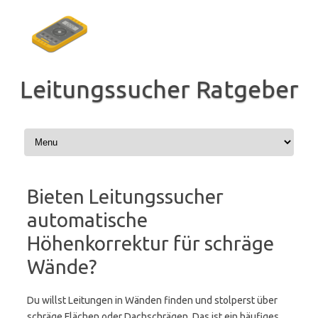
Zum
Inhalt
springen
Leitungssucher Ratgeber
Bieten Leitungssucher
automatische
Höhenkorrektur für schräge
Wände?
Du willst Leitungen in Wänden finden und stolperst über
schräge Flächen oder Dachschrägen. Das ist ein häufiges