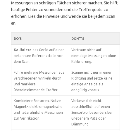
Messungen an schrägen Flächen sicherer machen. Sie hilft,
häufige Fehler zu vermeiden und die Trefferquote zu
erhöhen. Lies die Hinweise und wende sie bei jedem Scan
an.
DO’S
DON’TS
Kalibriere
das Gerät auf einer
Vertraue nicht auf
bekannten Referenzstelle vor
einmalige Messungen ohne
dem Scan.
Kalibrierung.
Führe mehrere Messungen aus
Scanne nicht nur in einer
verschiedenen Winkeln durch
Richtung und setze keine
und markiere
einzige Anzeige als
übereinstimmende Treffer.
endgültig voraus.
Kombiniere Sensoren. Nutze
Verlasse dich nicht
Magnet-, elektromagnetische
ausschließlich auf einen
und radarähnliche Messungen
Sensortyp, besonders bei
zur Verifikation.
unebenem Putz oder
Dämmung.