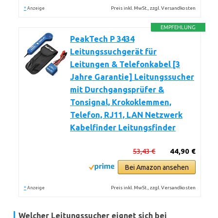
*
Preis inkl. MwSt., zzgl. Versandkosten
Anzeige
EMPFEHLUNG
PeakTech P 3434
Leitungssuchgerät für
Leitungen & Telefonkabel [3
Jahre Garantie] Leitungssucher
mit Durchgangsprüfer &
Tonsignal, Krokoklemmen,
Telefon, RJ11, LAN Netzwerk
Kabelfinder Leitungsfinder
53,43 €
44,90 €
Bei Amazon ansehen
*
Preis inkl. MwSt., zzgl. Versandkosten
Anzeige
Welcher Leitungssucher eignet sich bei