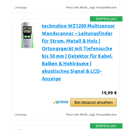
*
Preis inkl. MwSt., zzgl. Versandkosten
Anzeige
EMPFEHLUNG
technoline WZ1200 Multisensor
Wandscanner – Leitungsfinder
für Strom, Metall & Holz |
Ortungsgerät mit Tiefensuche
bis 50 mm | Detektor für Kabel,
Balken & Hohlräume |
akustisches Signal & LCD-
Anzeige
19,99 €
Bei Amazon ansehen
*
Preis inkl. MwSt., zzgl. Versandkosten
Anzeige
EMPFEHLUNG