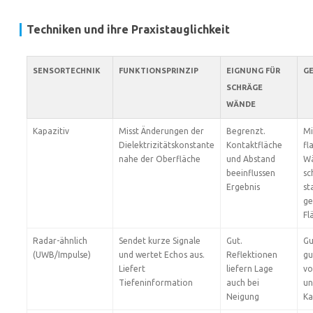
Techniken und ihre Praxistauglichkeit
SENSORTECHNIK
FUNKTIONSPRINZIP
EIGNUNG FÜR
G
SCHRÄGE
WÄNDE
Kapazitiv
Misst Änderungen der
Begrenzt.
Mi
Dielektrizitätskonstante
Kontaktfläche
fl
nahe der Oberfläche
und Abstand
Wä
beeinflussen
sc
Ergebnis
st
ge
Fl
Radar-ähnlich
Sendet kurze Signale
Gut.
Gu
(UWB/Impulse)
und wertet Echos aus.
Reflektionen
gu
Liefert
liefern Lage
vo
Tiefeninformation
auch bei
un
Neigung
Ka