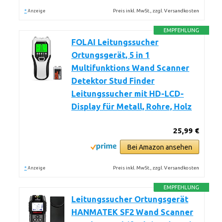
*
Preis inkl. MwSt., zzgl. Versandkosten
Anzeige
EMPFEHLUNG
FOLAI Leitungssucher
Ortungsgerät, 5 in 1
Multifunktions Wand Scanner
Detektor Stud Finder
Leitungssucher mit HD-LCD-
Display für Metall, Rohre, Holz
25,99 €
Bei Amazon ansehen
*
Preis inkl. MwSt., zzgl. Versandkosten
Anzeige
EMPFEHLUNG
Leitungssucher Ortungsgerät
HANMATEK SF2 Wand Scanner