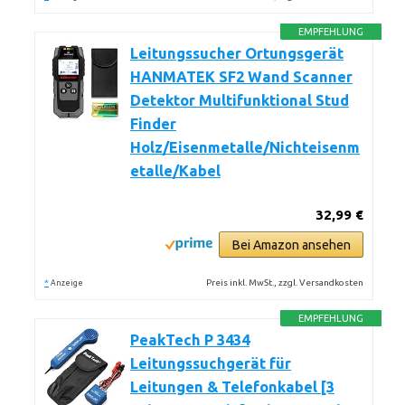
EMPFEHLUNG
Leitungssucher Ortungsgerät
HANMATEK SF2 Wand Scanner
Detektor Multifunktional Stud
Finder
Holz/Eisenmetalle/Nichteisenm
etalle/Kabel
32,99 €
Bei Amazon ansehen
*
Preis inkl. MwSt., zzgl. Versandkosten
Anzeige
EMPFEHLUNG
PeakTech P 3434
Leitungssuchgerät für
Leitungen & Telefonkabel [3