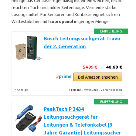
Reinige das Gehäuse regelmäßig mit einem weichen, leicht
feuchten Tuch und milder Seifenlauge. Vermeide starke
Lösungsmittel. Für Sensoren und Kontakte eignet sich ein
Wattestäbchen mit
Isopropanol
in geringer Menge.
EMPFEHLUNG
Bosch Leitungssuchgerät Truvo
der 2. Generation
54,99 €
40,60 €
Bei Amazon ansehen
*
Preis inkl. MwSt., zzgl. Versandkosten
Anzeige
EMPFEHLUNG
PeakTech P 3434
Leitungssuchgerät für
Leitungen & Telefonkabel [3
Jahre Garantie] Leitungssucher