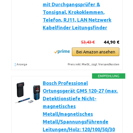
mit Durchgangsprüfer &
Tonsignal, Krokoklemmen,
Telefon, RJ11, LAN Netzwerk
Kabelfinder Leitungsfinder
53,43 €
44,90 €
Bei Amazon ansehen
*
Preis inkl. MwSt., zzgl. Versandkosten
Anzeige
EMPFEHLUNG
Bosch Professional
Ortungsgerät GMS 120-27 (max.
Detektionstiefe Nicht-
magnetisches
Metall/magnetisches
Metall/Spannungsführende
Leitungen/Holz: 120/100/50/30