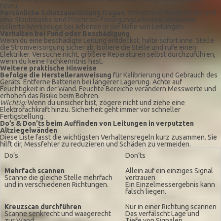
hinzu.
Persönliche Schutzausrüstung tragen
. Schutbrille, Handschuhe und
eine Staubmaske sind Pflicht bei Freilegungsarbeiten. Verwende
isolierte Werkzeuge bei Arbeiten in der Nähe von Leitungen.
Verhalten bei Fund oder Beschädigung
Wenn du eine beschädigte Leitung entdeckst, halte sofort inne. Stelle
die Stromversorgung sicher ab. Isoliere die Stelle und rufe einen
Elektriker. Versuche nicht, größere Reparaturen selbst durchzuführen,
wenn du keine Fachkenntnis hast.
Weitere praktische Hinweise
Befolge die Herstelleranweisung
für Kalibrierung und Gebrauch des
Geräts. Entferne Batterien bei längerer Lagerung. Achte auf
Feuchtigkeit in der Wand. Feuchte Bereiche verändern Messwerte und
erhöhen das Risiko beim Bohren.
Wichtig:
Wenn du unsicher bist, zögere nicht und ziehe eine
Elektrofachkraft hinzu. Sicherheit geht immer vor schneller
Fertigstellung.
Do’s & Don’ts beim Auffinden von Leitungen in verputzten
Altziegelwänden
Diese Liste fasst die wichtigsten Verhaltensregeln kurz zusammen. Sie
hilft dir, Messfehler zu reduzieren und Schäden zu vermeiden.
Do’s
Don’ts
Mehrfach scannen
Allein auf ein einziges Signal
Scanne die gleiche Stelle mehrfach
vertrauen
und in verschiedenen Richtungen.
Ein Einzelmessergebnis kann
falsch liegen.
Kreuzscan durchführen
Nur in einer Richtung scannen
Scanne senkrecht und waagerecht
Das verfälscht Lage und
zur Wand.
Tiefe von Signalen.