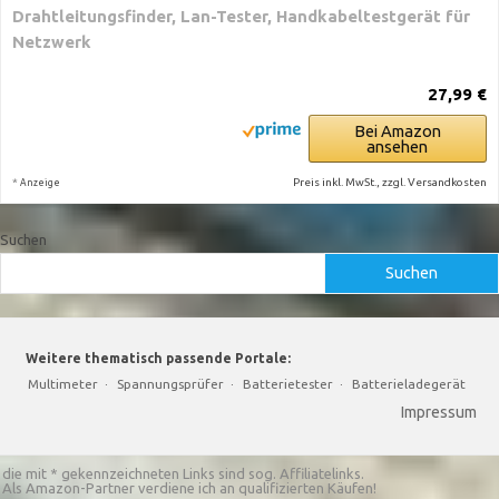
Drahtleitungsfinder, Lan-Tester, Handkabeltestgerät für
Netzwerk
27,99 €
Bei Amazon
ansehen
*
Preis inkl. MwSt., zzgl. Versandkosten
Anzeige
Suchen
Suchen
Weitere thematisch passende Portale:
Multimeter
·
Spannungsprüfer
·
Batterietester
·
Batterieladegerät
Impressum
die mit * gekennzeichneten Links sind sog. Affiliatelinks.
Als Amazon-Partner verdiene ich an qualifizierten Käufen!