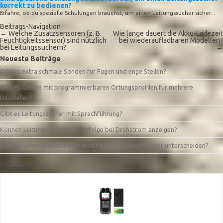
korrekt zu bedienen?
Erfahre, ob du spezielle Schulungen brauchst, um einen Leitungssucher sicher...
Beitrags-Navigation
←
Welche Zusatzsensoren (z. B.
Wie lange dauert die Akku-Ladezeit
Feuchtigkeitssensor) sind nützlich
bei wiederaufladbaren Modellen?
bei Leitungssuchern?
→
Neueste Beiträge
Gibt es extra schmale Sonden für Fugen und enge Stellen?
Gibt es Geräte mit programmierbaren Ortungsprofilen für mehrere
Baustellen?
Gibt es Leitungssucher mit Sprachführung?
Können Leitungssucher Phasenfolge bei Drehstrom anzeigen?
Können Leitungssucher zwischen Phase und Neutralleiter unterscheiden?
Bestseller