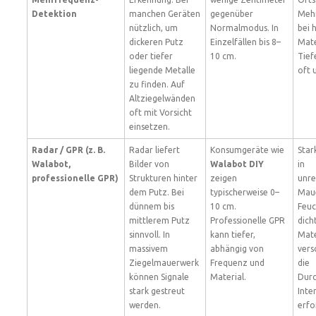
Detektion
manchen Geräten
gegenüber
Mehr
nützlich, um
Normalmodus. In
bei 
dickeren Putz
Einzelfällen bis 8–
Mate
oder tiefer
10 cm.
Tief
liegende Metalle
oft 
zu finden. Auf
Altziegelwänden
oft mit Vorsicht
einsetzen.
Radar / GPR (z. B.
Radar liefert
Konsumgeräte wie
Star
Walabot,
Bilder von
Walabot DIY
in
professionelle GPR)
Strukturen hinter
zeigen
unr
dem Putz. Bei
typischerweise 0–
Mau
dünnem bis
10 cm.
Feuc
mittlerem Putz
Professionelle GPR
dich
sinnvoll. In
kann tiefer,
Mate
massivem
abhängig von
vers
Ziegelmauerwerk
Frequenz und
die
können Signale
Material.
Durc
stark gestreut
Inte
werden.
erfo