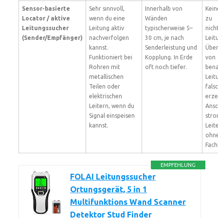
Sensor-basierte
Sehr sinnvoll,
Innerhalb von
Kein
Locator / aktive
wenn du eine
Wänden
zu
Leitungssucher
Leitung aktiv
typischerweise 5–
nich
(Sender/Empfänger)
nachverfolgen
30 cm, je nach
Leit
kannst.
Senderleistung und
Über
Funktioniert bei
Kopplung. In Erde
von
Rohren mit
oft noch tiefer.
ben
metallischen
Leit
Teilen oder
fals
elektrischen
erze
Leitern, wenn du
Ansc
Signal einspeisen
str
kannst.
Leit
ohn
Fach
EMPFEHLUNG
FOLAI Leitungssucher
Ortungsgerät, 5 in 1
Multifunktions Wand Scanner
Detektor Stud Finder