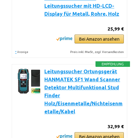
Leitungssucher mit HD-LCD-
Display für Metall, Rohre, Holz
25,99 €
Bei Amazon ansehen
*
Preis inkl. MwSt., zzgl. Versandkosten
Anzeige
EMPFEHLUNG
Leitungssucher Ortungsgerät
HANMATEK SF1 Wand Scanner
Detektor Multifunktional Stud
Finder
Holz/Eisenmetalle/Nichteisenm
etalle/Kabel
32,99 €
Bei Amazon ansehen