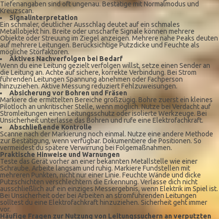
Tiefenangaben sind oft ungenau. Bestätige mit Normalmodus und
Kreuzscan.
Signalinterpretation
Ein schmaler, deutlicher Ausschlag deutet auf ein schmales
Metallobjekt hin. Breite oder unscharfe Signale können mehrere
Objekte oder Streuung im Ziegel anzeigen. Mehrere nahe Peaks deuten
auf mehrere Leitungen. Berücksichtige Putzdicke und Feuchte als
mögliche Störfaktoren.
Aktives Nachverfolgen bei Bedarf
Wenn du eine Leitung gezielt verfolgen willst, setze einen Sender an
die Leitung an. Achte auf sichere, korrekte Verbindung. Bei Strom
führenden Leitungen Spannung abnehmen oder Fachperson
hinzuziehen. Aktive Messung reduziert Fehlzuweisungen.
Absicherung vor Bohren und Fräsen
Markiere die ermittelten Bereiche großzügig. Bohre zuerst ein kleines
Pilotloch an unkritischer Stelle, wenn möglich. Nutze bei Verdacht auf
Stromleitungen einen Leitungsschutz oder isolierte Werkzeuge. Bei
Unsicherheit unterlasse das Bohren und rufe eine Elektrofachkraft.
Abschließende Kontrolle
Scanne nach der Markierung noch einmal. Nutze eine andere Methode
zur Bestätigung, wenn verfügbar. Dokumentiere die Positionen. So
vermeidest du spätere Verwirrung bei Folgemaßnahmen.
Praktische Hinweise und Warnungen
Teste das Gerät vorher an einer bekannten Metallstelle wie einer
Schraube. Arbeite langsam und ruhig. Markiere Fundstellen mit
mehreren Punkten, nicht nur einer Linie. Feuchte Wände und dicke
Putzschichten verschlechtern die Erkennung. Verlasse dich nicht
ausschließlich auf ein einziges Messergebnis, wenn Elektrik im Spiel ist.
Bei Unsicherheit oder bei Arbeiten an stromführenden Leitungen
solltest du eine Elektrofachkraft hinzuziehen. Sicherheit geht immer
vor.
Häufige Fragen zur Nutzung von Leitungssuchern an verputzten