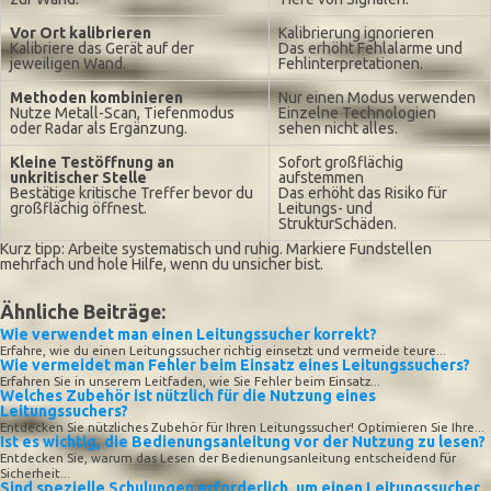
Vor Ort kalibrieren
Kalibrierung ignorieren
Kalibriere das Gerät auf der
Das erhöht Fehlalarme und
jeweiligen Wand.
Fehlinterpretationen.
Methoden kombinieren
Nur einen Modus verwenden
Nutze Metall-Scan, Tiefenmodus
Einzelne Technologien
oder Radar als Ergänzung.
sehen nicht alles.
Kleine Testöffnung an
Sofort großflächig
unkritischer Stelle
aufstemmen
Bestätige kritische Treffer bevor du
Das erhöht das Risiko für
großflächig öffnest.
Leitungs- und
StrukturSchäden.
Kurz tipp: Arbeite systematisch und ruhig. Markiere Fundstellen
mehrfach und hole Hilfe, wenn du unsicher bist.
Ähnliche Beiträge:
Wie verwendet man einen Leitungssucher korrekt?
Erfahre, wie du einen Leitungssucher richtig einsetzt und vermeide teure...
Wie vermeidet man Fehler beim Einsatz eines Leitungssuchers?
Erfahren Sie in unserem Leitfaden, wie Sie Fehler beim Einsatz...
Welches Zubehör ist nützlich für die Nutzung eines
Leitungssuchers?
Entdecken Sie nützliches Zubehör für Ihren Leitungssucher! Optimieren Sie Ihre...
Ist es wichtig, die Bedienungsanleitung vor der Nutzung zu lesen?
Entdecken Sie, warum das Lesen der Bedienungsanleitung entscheidend für
Sicherheit...
Sind spezielle Schulungen erforderlich, um einen Leitungssucher