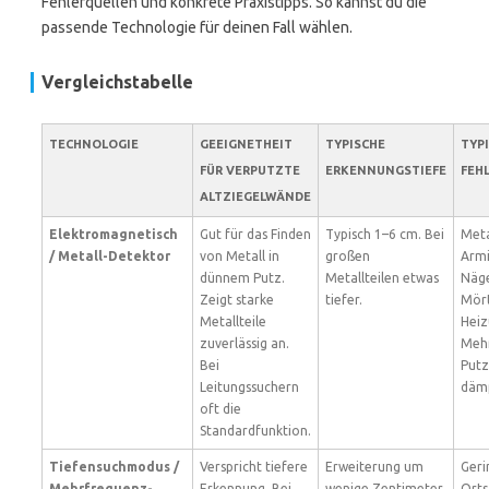
Fehlerquellen und konkrete Praxistipps. So kannst du die
passende Technologie für deinen Fall wählen.
Vergleichstabelle
TECHNOLOGIE
GEEIGNETHEIT
TYPISCHE
TYP
FÜR VERPUTZTE
ERKENNUNGSTIEFE
FEH
ALTZIEGELWÄNDE
Elektromagnetisch
Gut für das Finden
Typisch 1–6 cm. Bei
Meta
/ Metall-Detektor
von Metall in
großen
Armi
dünnem Putz.
Metallteilen etwas
Näge
Zeigt starke
tiefer.
Mört
Metallteile
Heiz
zuverlässig an.
Mehr
Bei
Putz
Leitungssuchern
däm
oft die
Standardfunktion.
Tiefensuchmodus /
Verspricht tiefere
Erweiterung um
Geri
Mehrfrequenz-
Erkennung. Bei
wenige Zentimeter
Orts