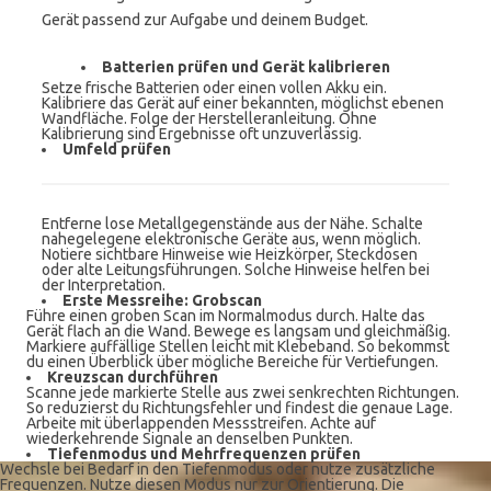
Gerät passend zur Aufgabe und deinem Budget.
Batterien prüfen und Gerät kalibrieren
Setze frische Batterien oder einen vollen Akku ein.
Kalibriere das Gerät auf einer bekannten, möglichst ebenen
Wandfläche. Folge der Herstelleranleitung. Ohne
Kalibrierung sind Ergebnisse oft unzuverlässig.
Umfeld prüfen
Entferne lose Metallgegenstände aus der Nähe. Schalte
nahegelegene elektronische Geräte aus, wenn möglich.
Notiere sichtbare Hinweise wie Heizkörper, Steckdosen
oder alte Leitungsführungen. Solche Hinweise helfen bei
der Interpretation.
Erste Messreihe: Grobscan
Führe einen groben Scan im Normalmodus durch. Halte das
Gerät flach an die Wand. Bewege es langsam und gleichmäßig.
Markiere auffällige Stellen leicht mit Klebeband. So bekommst
du einen Überblick über mögliche Bereiche für Vertiefungen.
Kreuzscan durchführen
Scanne jede markierte Stelle aus zwei senkrechten Richtungen.
So reduzierst du Richtungsfehler und findest die genaue Lage.
Arbeite mit überlappenden Messstreifen. Achte auf
wiederkehrende Signale an denselben Punkten.
Tiefenmodus und Mehrfrequenzen prüfen
Wechsle bei Bedarf in den Tiefenmodus oder nutze zusätzliche
Frequenzen. Nutze diesen Modus nur zur Orientierung. Die