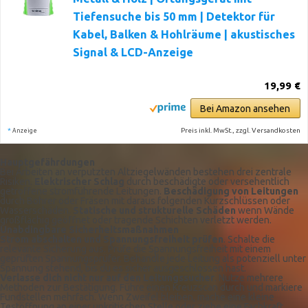
Tiefensuche bis 50 mm | Detektor für
Kabel, Balken & Hohlräume | akustisches
Signal & LCD-Anzeige
19,99 €
Bei Amazon ansehen
*
Preis inkl. MwSt., zzgl. Versandkosten
Anzeige
Hauptgefährdungen
Bei Arbeiten an verputzten Altziegelwänden bestehen drei zentrale
Risiken.
Elektrischer Schlag
durch beschädigte oder versehentlich
getroffene stromführende Leitungen.
Beschädigung von Leitungen
durch Bohrer oder Fräsen mit daraus folgenden Kurzschlüssen oder
Wasserschäden.
Statische und strukturelle Schäden
wenn Wände
großflächig geöffnet oder tragende Schichten verletzt werden.
Unabdingbare Sicherheitsmaßnahmen
Strom abschalten und Spannungsfreiheit prüfen
. Schalte die
relevante Sicherung aus. Prüfe die Spannungsfreiheit mit einem
geprüften Spannungsprüfer. Behandle jede Leitung als potenziell unter
Spannung stehend, bis du es sicher ausgeschlossen hast.
Verlasse dich nicht nur auf den Leitungssucher
. Nutze mehrere
Methoden zur Bestätigung. Führe einen Kreuzscan durch und markiere
Fundstellen mehrfach. Wenn Zweifel bleiben, mache eine kleine
Testöffnung an einer unkritischen Stelle oder ziehe eine Fachkraft