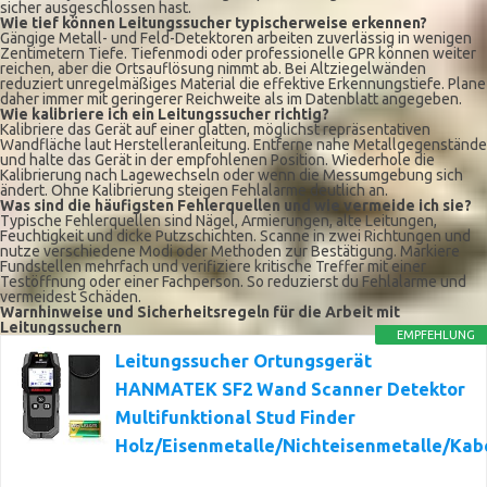
sicher ausgeschlossen hast.
Wie tief können Leitungssucher typischerweise erkennen?
Gängige Metall- und Feld-Detektoren arbeiten zuverlässig in wenigen
Zentimetern Tiefe. Tiefenmodi oder professionelle GPR können weiter
reichen, aber die Ortsauflösung nimmt ab. Bei Altziegelwänden
reduziert unregelmäßiges Material die effektive Erkennungstiefe. Plane
daher immer mit geringerer Reichweite als im Datenblatt angegeben.
Wie kalibriere ich ein Leitungssucher richtig?
Kalibriere das Gerät auf einer glatten, möglichst repräsentativen
Wandfläche laut Herstelleranleitung. Entferne nahe Metallgegenstände
und halte das Gerät in der empfohlenen Position. Wiederhole die
Kalibrierung nach Lagewechseln oder wenn die Messumgebung sich
ändert. Ohne Kalibrierung steigen Fehlalarme deutlich an.
Was sind die häufigsten Fehlerquellen und wie vermeide ich sie?
Typische Fehlerquellen sind Nägel, Armierungen, alte Leitungen,
Feuchtigkeit und dicke Putzschichten. Scanne in zwei Richtungen und
nutze verschiedene Modi oder Methoden zur Bestätigung. Markiere
Fundstellen mehrfach und verifiziere kritische Treffer mit einer
Testöffnung oder einer Fachperson. So reduzierst du Fehlalarme und
vermeidest Schäden.
Warnhinweise und Sicherheitsregeln für die Arbeit mit
Leitungssuchern
EMPFEHLUNG
Leitungssucher Ortungsgerät
HANMATEK SF2 Wand Scanner Detektor
Multifunktional Stud Finder
Holz/Eisenmetalle/Nichteisenmetalle/Kab