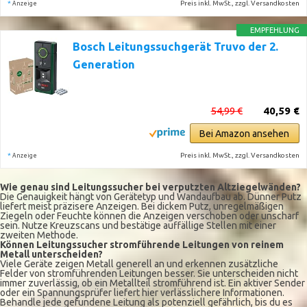
*
Preis inkl. MwSt., zzgl. Versandkosten
Anzeige
EMPFEHLUNG
Bosch Leitungssuchgerät Truvo der 2.
Generation
54,99 €
40,59 €
Bei Amazon ansehen
*
Preis inkl. MwSt., zzgl. Versandkosten
Anzeige
Wie genau sind Leitungssucher bei verputzten Altziegelwänden?
Die Genauigkeit hängt von Gerätetyp und Wandaufbau ab. Dünner Putz
liefert meist präzisere Anzeigen. Bei dickem Putz, unregelmäßigen
Ziegeln oder Feuchte können die Anzeigen verschoben oder unscharf
sein. Nutze Kreuzscans und bestätige auffällige Stellen mit einer
zweiten Methode.
Können Leitungssucher stromführende Leitungen von reinem
Metall unterscheiden?
Viele Geräte zeigen Metall generell an und erkennen zusätzliche
Felder von stromführenden Leitungen besser. Sie unterscheiden nicht
immer zuverlässig, ob ein Metallteil stromführend ist. Ein aktiver Sender
oder ein Spannungsprüfer liefert hier verlässlichere Informationen.
Behandle jede gefundene Leitung als potenziell gefährlich, bis du es