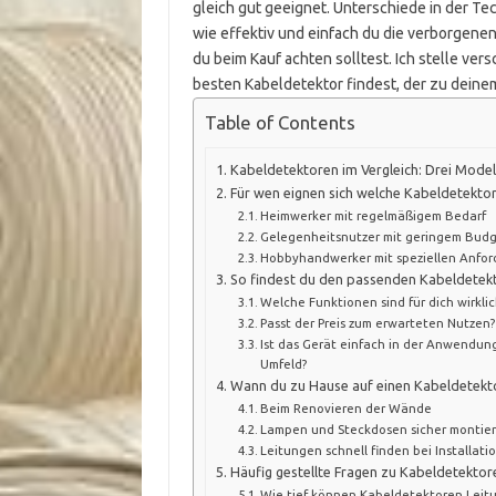
gleich gut geeignet. Unterschiede in der Te
wie effektiv und einfach du die verborgenen 
du beim Kauf achten solltest. Ich stelle ve
besten Kabeldetektor findest, der zu deinem
Table of Contents
Kabeldetektoren im Vergleich: Drei Mode
Für wen eignen sich welche Kabeldetekto
Heimwerker mit regelmäßigem Bedarf
Gelegenheitsnutzer mit geringem Bud
Hobbyhandwerker mit speziellen Anfo
So findest du den passenden Kabeldetekt
Welche Funktionen sind für dich wirklic
Passt der Preis zum erwarteten Nutzen?
Ist das Gerät einfach in der Anwendun
Umfeld?
Wann du zu Hause auf einen Kabeldetektor
Beim Renovieren der Wände
Lampen und Steckdosen sicher montie
Leitungen schnell finden bei Installati
Häufig gestellte Fragen zu Kabeldetektor
Wie tief können Kabeldetektoren Leit