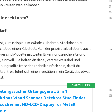
i
n Preisen wählen kannst.
D
m
eldetektoren?
H
darf
st, zum Beispiel um Wände zu bohren, Steckdosen zu
hst du einen Kabeldetektor, der präzise arbeitet und auch
*
A
 Hier sind Modelle mit weiter Erkennungsreichweite und
sinnvoll. Sie helfen dir dabei, versteckte Kabel und
nung sollte trotz der Technik einfach sein, damit du
zerkreis lohnt sich eine Investition in ein Gerät, das etwas
st.
EMPFEHLUNG
B
itungssucher Ortungsgerät, 5 in 1
G
nktions Wand Scanner Detektor Stud Finder
sucher mit HD-LCD-Display für Metall,
olz