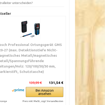
ralleiter unterscheiden?
tseller
osch Professional Ortungsgerät GMS
20-27 (max. Detektionstiefe Nicht-
agnetisches Metall/magnetisches
etall/Spannungsführende
eitungen/Holz: 120/100/50/30 mm,
arkierstift, Schutztasche)
139,99 €
131,54 €
Bei Amazon
ansehen
Preis inkl. MwSt., zzgl. Versandkosten
nzeige