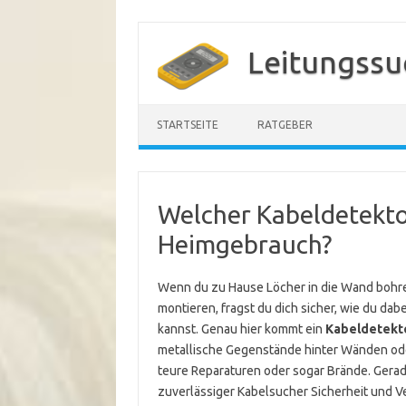
Zum
Inhalt
Leitungssu
springen
STARTSEITE
RATGEBER
Welcher Kabeldetektor
Heimgebrauch?
Wenn du zu Hause Löcher in die Wand bohr
montieren, fragst du dich sicher, wie du d
kannst. Genau hier kommt ein
Kabeldetekt
metallische Gegenstände hinter Wänden ode
teure Reparaturen oder sogar Brände. Gerade
zuverlässiger Kabelsucher Sicherheit und Ve