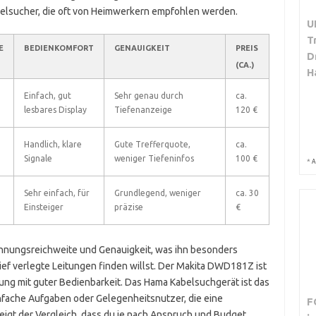
belsucher, die oft von Heimwerkern empfohlen werden.
U
T
E
BEDIENKOMFORT
GENAUIGKEIT
PREIS
D
(CA.)
H
Einfach, gut
Sehr genau durch
ca.
lesbares Display
Tiefenanzeige
120 €
Handlich, klare
Gute Trefferquote,
ca.
Signale
weniger Tiefeninfos
100 €
*
A
Sehr einfach, für
Grundlegend, weniger
ca. 30
Einsteiger
präzise
€
nnungsreichweite und Genauigkeit, was ihn besonders
ief verlegte Leitungen finden willst. Der Makita DWD181Z ist
tung mit guter Bedienbarkeit. Das Hama Kabelsuchgerät ist das
infache Aufgaben oder Gelegenheitsnutzer, die eine
F
igt der Vergleich, dass du je nach Anspruch und Budget