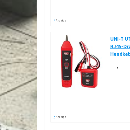
*
Anzeige
UNI-T UT
RJ45-Dra
Handkab
*
Anzeige