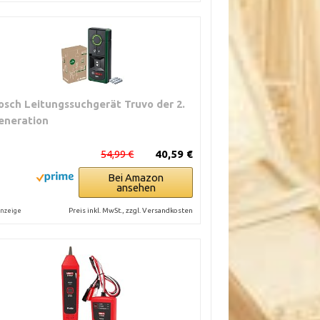
osch Leitungssuchgerät Truvo der 2.
eneration
54,99 €
40,59 €
Bei Amazon
ansehen
Preis inkl. MwSt., zzgl. Versandkosten
nzeige