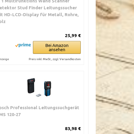
n 1 Multifunktions Wand Scanner
etektor Stud Finder Leitungssucher
it HD-LCD-Display für Metall, Rohre,
olz
25,99 €
Bei Amazon
ansehen
Preis inkl. MwSt., zzgl. Versandkosten
nzeige
osch Professional Leitungssuchgerät
MS 120-27
83,98 €