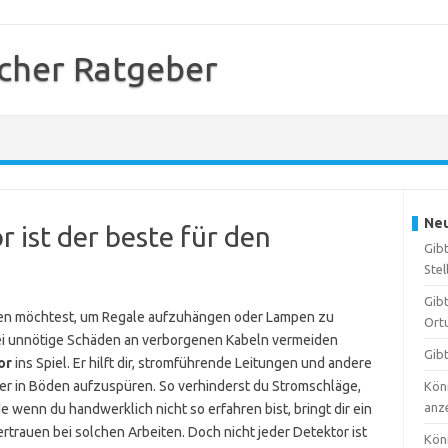
cher Ratgeber
Neu
 ist der beste für den
Gib
Stel
Gib
en möchtest, um Regale aufzuhängen oder Lampen zu
Ort
abei unnötige Schäden an verborgenen Kabeln vermeiden
Gib
or
ins Spiel. Er hilft dir, stromführende Leitungen und andere
r in Böden aufzuspüren. So verhinderst du Stromschläge,
Kön
anz
 wenn du handwerklich nicht so erfahren bist, bringt dir ein
rtrauen bei solchen Arbeiten. Doch nicht jeder Detektor ist
Kön