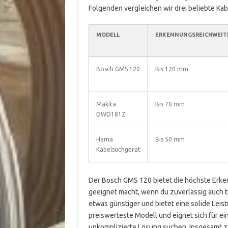
Folgenden vergleichen wir drei beliebte Ka
MODELL
ERKENNUNGSREICHWEIT
Bosch GMS 120
Bis 120 mm
Makita
Bis 70 mm
DWD181Z
Hama
Bis 50 mm
Kabelsuchgerät
Der Bosch GMS 120 bietet die höchste Erke
geeignet macht, wenn du zuverlässig auch t
etwas günstiger und bietet eine solide Leis
preiswerteste Modell und eignet sich für e
unkomplizierte Lösung suchen. Insgesamt ze