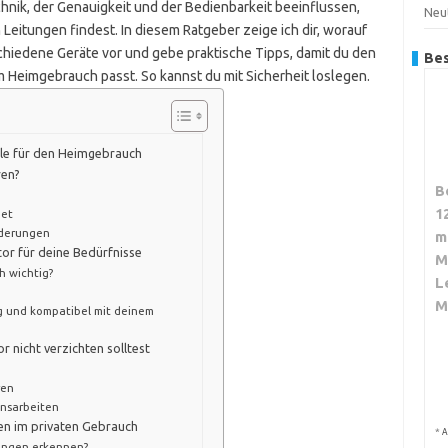
chnik, der Genauigkeit und der Bedienbarkeit beeinflussen,
Neut
Leitungen findest. In diesem Ratgeber zeige ich dir, worauf
rschiedene Geräte vor und gebe praktische Tipps, damit du den
Bes
 Heimgebrauch passt. So kannst du mit Sicherheit loslegen.
lle für den Heimgebrauch
ren?
B
1
get
rderungen
m
or für deine Bedürfnisse
M
h wichtig?
L
M
g und kompatibel mit deinem
 nicht verzichten solltest
ren
onsarbeiten
en im privaten Gebrauch
*
A
ungen erkennen?