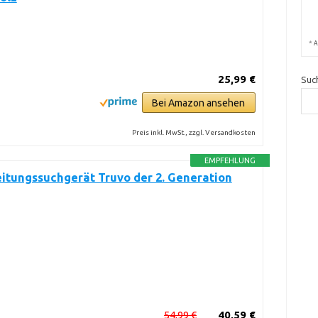
*
A
25,99 €
Suc
Bei Amazon ansehen
Preis inkl. MwSt., zzgl. Versandkosten
EMPFEHLUNG
itungssuchgerät Truvo der 2. Generation
54,99 €
40,59 €