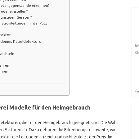
Metallgegenstände erkennen?
 oder einstellen?
 günstigen Geräten?
 Stromleitungen hinter Putz
tektor
 deines Kabeldetektors
B
G
wechseln
wahren
ühren
*
A
Drei Modelle für den Heimgebrauch
detektoren, die für den Heimgebrauch geeignet sind. Die Wahl
en Faktoren ab. Dazu gehören die Erkennungsreichweite, wie
ektor die Leitungen anzeigt und nicht zuletzt der Preis. Im