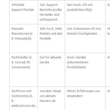
Offizielle
Gut. Support-
Sehr hoch. Oft mit
K
Support-Portale
Bereiche großer
zusätzlichen FAQs
Hersteller sind
umfangreich
Manuels-
Sehr hoch. Viele
Gut. Dokumente oft von
M
Repositories (z.
Marken und alte
Nutzern hochgeladen
k
B. ManualsLib)
Modelle
Fachhändler (z.
Gut für aktuelle
Hoch. Händler
K
B. Conrad, RS
Geräte
dokumentieren
Components)
Produktdaten
Fachforen und
Variabel. Hängt
Mittel. Erfahrungen von
K
Communitys (z.
von aktiven
Anwendern
B.
Nutzern ab
elektroforum.de)