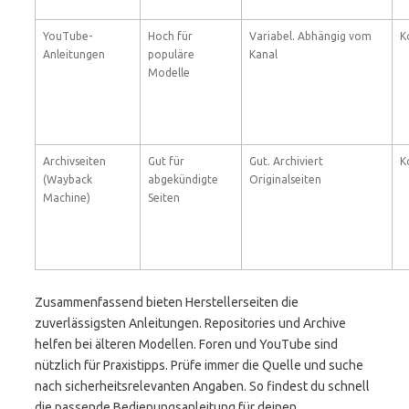
YouTube-
Hoch für
Variabel. Abhängig vom
K
Anleitungen
populäre
Kanal
Modelle
Archivseiten
Gut für
Gut. Archiviert
K
(Wayback
abgekündigte
Originalseiten
Machine)
Seiten
Zusammenfassend bieten Herstellerseiten die
zuverlässigsten Anleitungen. Repositories und Archive
helfen bei älteren Modellen. Foren und YouTube sind
nützlich für Praxistipps. Prüfe immer die Quelle und suche
nach sicherheitsrelevanten Angaben. So findest du schnell
die passende Bedienungsanleitung für deinen