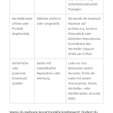
sicherheitsrelevanter
Passagen.
Herstellerseite
Website entfernt
Verwende die Wayback
offline oder
oder umgestellt
Machine auf
Produkt
archive.org. Suche in
abgekündigt
ManualsLib oder
ähnlichen Repositories.
Kontaktiere den
Hersteller-Support
direkt per E-Mail.
Gefährliche
Seiten mit
Lade nur von
oder
zweifelhafter
bekannten Seiten
unseriöse
Reputation oder
herunter. Prüfe die
Download-
Werbung
Datei mit einem
Quellen
Virenscanner. Nutze
Hersteller- oder
Händlerseiten als erste
Wahl.
Wenn du mehrere Ansatzpunkte kombinierst, findest du