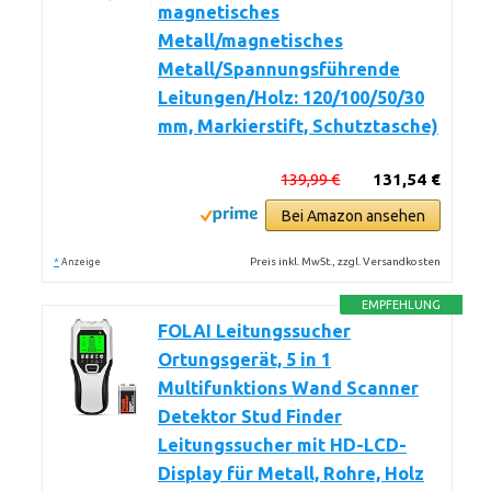
magnetisches
Metall/magnetisches
Metall/Spannungsführende
Leitungen/Holz: 120/100/50/30
mm, Markierstift, Schutztasche)
139,99 €
131,54 €
Bei Amazon ansehen
*
Preis inkl. MwSt., zzgl. Versandkosten
Anzeige
EMPFEHLUNG
FOLAI Leitungssucher
Ortungsgerät, 5 in 1
Multifunktions Wand Scanner
Detektor Stud Finder
Leitungssucher mit HD-LCD-
Display für Metall, Rohre, Holz