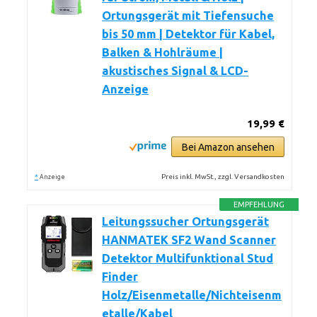
Ortungsgerät mit Tiefensuche
bis 50 mm | Detektor für Kabel,
Balken & Hohlräume |
akustisches Signal & LCD-
Anzeige
19,99 €
Bei Amazon ansehen
*
Preis inkl. MwSt., zzgl. Versandkosten
Anzeige
EMPFEHLUNG
Leitungssucher Ortungsgerät
HANMATEK SF2 Wand Scanner
Detektor Multifunktional Stud
Finder
Holz/Eisenmetalle/Nichteisenm
etalle/Kabel