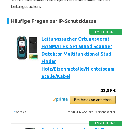
Schutzmaßnahmen verlängern die Lebensdauer deines
Leitungssuchers.
Häufige Fragen zur IP‑Schutzklasse
EMPFEHLUNG
Leitungssucher Ortungsgerät
HANMATEK SF1 Wand Scanner
Detektor Multifunktional Stud
Finder
Holz/Eisenmetalle/Nichteisenm
etalle/Kabel
32,99 €
Bei Amazon ansehen
*
Preis inkl. MwSt., zzgl. Versandkosten
Anzeige
EMPFEHLUNG