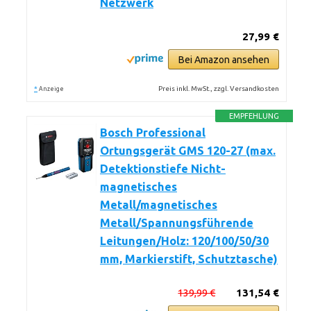
Netzwerk
27,99 €
Bei Amazon ansehen
*
Preis inkl. MwSt., zzgl. Versandkosten
Anzeige
EMPFEHLUNG
Bosch Professional
Ortungsgerät GMS 120-27 (max.
Detektionstiefe Nicht-
magnetisches
Metall/magnetisches
Metall/Spannungsführende
Leitungen/Holz: 120/100/50/30
mm, Markierstift, Schutztasche)
139,99 €
131,54 €