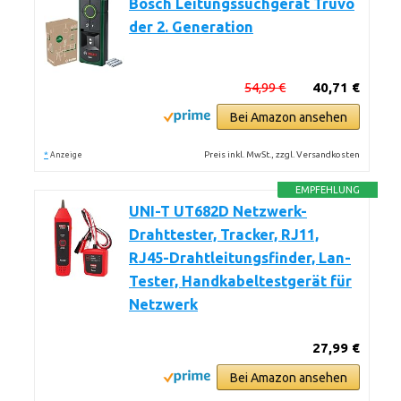
Bosch Leitungssuchgerät Truvo
der 2. Generation
54,99 €
40,71 €
Bei Amazon ansehen
*
Preis inkl. MwSt., zzgl. Versandkosten
Anzeige
EMPFEHLUNG
UNI-T UT682D Netzwerk-
Drahttester, Tracker, RJ11,
RJ45-Drahtleitungsfinder, Lan-
Tester, Handkabeltestgerät für
Netzwerk
27,99 €
Bei Amazon ansehen