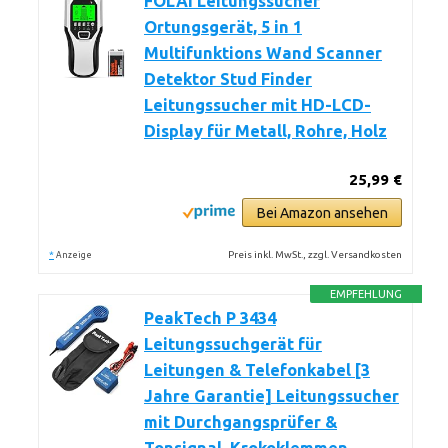
FOLAI Leitungssucher
Ortungsgerät, 5 in 1
Multifunktions Wand Scanner
Detektor Stud Finder
Leitungssucher mit HD-LCD-
Display für Metall, Rohre, Holz
25,99 €
Bei Amazon ansehen
*
Preis inkl. MwSt., zzgl. Versandkosten
Anzeige
EMPFEHLUNG
PeakTech P 3434
Leitungssuchgerät für
Leitungen & Telefonkabel [3
Jahre Garantie] Leitungssucher
mit Durchgangsprüfer &