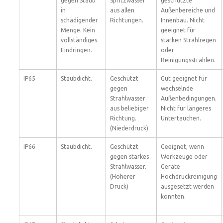
gegen Staub
Spritzwasser
geschützte
in
aus allen
Außenbereiche und
schädigender
Richtungen.
Innenbau. Nicht
Menge. Kein
geeignet für
vollständiges
starken Strahlregen
Eindringen.
oder
Reinigungsstrahlen.
IP65
Staubdicht.
Geschützt
Gut geeignet für
gegen
wechselnde
Strahlwasser
Außenbedingungen.
aus beliebiger
Nicht für längeres
Richtung.
Untertauchen.
(Niederdruck)
IP66
Staubdicht.
Geschützt
Geeignet, wenn
gegen starkes
Werkzeuge oder
Strahlwasser.
Geräte
(Höherer
Hochdruckreinigung
Druck)
ausgesetzt werden
könnten.