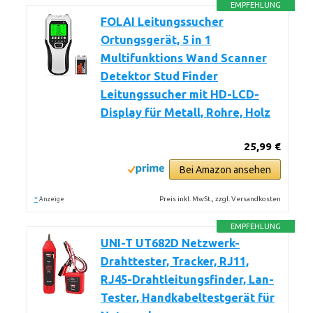
EMPFEHLUNG
FOLAI Leitungssucher
Ortungsgerät, 5 in 1
Multifunktions Wand Scanner
Detektor Stud Finder
Leitungssucher mit HD-LCD-
Display für Metall, Rohre, Holz
25,99 €
Bei Amazon ansehen
*
Preis inkl. MwSt., zzgl. Versandkosten
Anzeige
EMPFEHLUNG
UNI-T UT682D Netzwerk-
Drahttester, Tracker, RJ11,
RJ45-Drahtleitungsfinder, Lan-
Tester, Handkabeltestgerät für