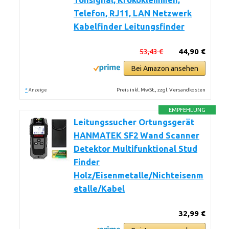
Tonsignal, Krokoklemmen,
Telefon, RJ11, LAN Netzwerk
Kabelfinder Leitungsfinder
53,43 €
44,90 €
Bei Amazon ansehen
*
Preis inkl. MwSt., zzgl. Versandkosten
Anzeige
EMPFEHLUNG
Leitungssucher Ortungsgerät
HANMATEK SF2 Wand Scanner
Detektor Multifunktional Stud
Finder
Holz/Eisenmetalle/Nichteisenm
etalle/Kabel
32,99 €