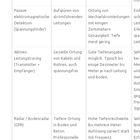
mög
Passive
Aufspüren von
Ortung von
Ein
elektromagnetische
stromführenden
Wechselstromleitungen
sic
Detektion
Leitungen
mit einigen
Lei
(Spannungsfinder)
Zentimetern
Erk
Genauigkeit. Tiefe
spa
meist gering.
Lei
Aktives
Gezielte Ortung
Gute Tiefenangabe
Seh
Leitungstracing
von Kabeln und
möglich. Typisch bis
bei
(Transmitter +
Rohren, auch
einige Dezimeter bis
Met
Empfänger)
spannungsfrei
Meter je nach Leitung
un
und Boden.
met
Roh
Emp
ge
fr
Sig
Radar / Bodenradar
Tiefere Ortung
Hohe Tiefenreichweite.
Seh
(GPR)
in Boden und
Bis mehrere Meter.
lei
Beton.
Auflösung variiert stark
Bed
Professionelle
mit Frequenz.
Erf