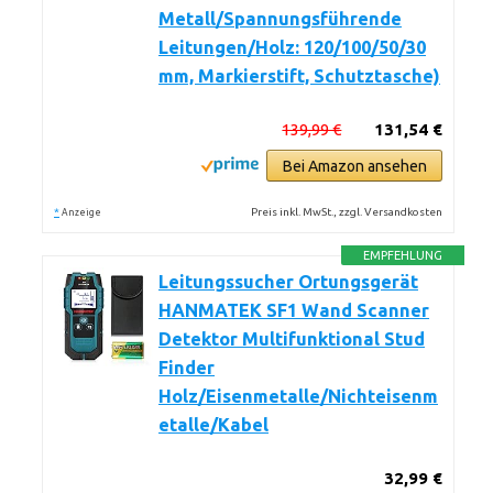
Metall/Spannungsführende
Leitungen/Holz: 120/100/50/30
mm, Markierstift, Schutztasche)
139,99 €
131,54 €
Bei Amazon ansehen
*
Preis inkl. MwSt., zzgl. Versandkosten
Anzeige
EMPFEHLUNG
Leitungssucher Ortungsgerät
HANMATEK SF1 Wand Scanner
Detektor Multifunktional Stud
Finder
Holz/Eisenmetalle/Nichteisenm
etalle/Kabel
32,99 €