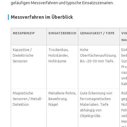
geläufigen Messverfahren und typische Einsatzszenarien.
Messverfahren im Überblick
MESSPRINZIP
EINSATZBEREICH
GENAUIGKEIT / TIEFE
VOR
NA
Kapazitive /
Trockenbau,
Hohe
Ein
Dielektrische
Holzständer,
Oberflächenauflösung.
bed
Sensoren
Hohlräume
Bis ~20–30 mm Tiefe.
Gün
Pro
na
und
Kab
Magnetische
Metallene Rohre,
Gute Erkennung von
Rob
Sensoren / Metall-
Bewehrung,
ferromagnetischen
ge
Detektion
Nägel
Materialien. Tiefe
Nic
abhängig von
Feh
Objektgröße.
vie
Met