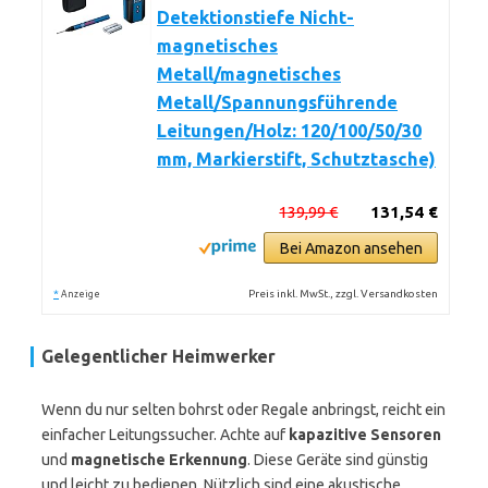
Detektionstiefe Nicht-
magnetisches
Metall/magnetisches
Metall/Spannungsführende
Leitungen/Holz: 120/100/50/30
mm, Markierstift, Schutztasche)
139,99 €
131,54 €
Bei Amazon ansehen
*
Preis inkl. MwSt., zzgl. Versandkosten
Anzeige
Gelegentlicher Heimwerker
Wenn du nur selten bohrst oder Regale anbringst, reicht ein
einfacher Leitungssucher. Achte auf
kapazitive Sensoren
und
magnetische Erkennung
. Diese Geräte sind günstig
und leicht zu bedienen. Nützlich sind eine akustische