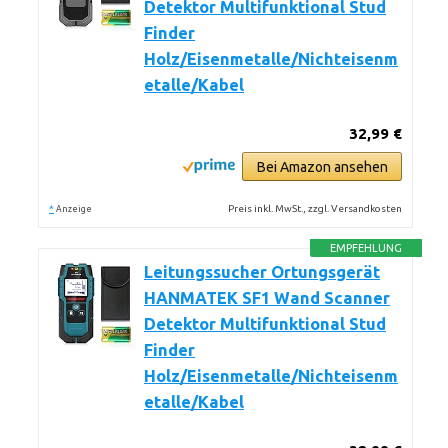
Detektor Multifunktional Stud
Finder
Holz/Eisenmetalle/Nichteisenm
etalle/Kabel
32,99 €
Bei Amazon ansehen
*
Preis inkl. MwSt., zzgl. Versandkosten
Anzeige
EMPFEHLUNG
Leitungssucher Ortungsgerät
HANMATEK SF1 Wand Scanner
Detektor Multifunktional Stud
Finder
Holz/Eisenmetalle/Nichteisenm
etalle/Kabel