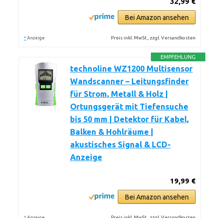
32,99 €
Bei Amazon ansehen
*
Preis inkl. MwSt., zzgl. Versandkosten
Anzeige
EMPFEHLUNG
technoline WZ1200 Multisensor
Wandscanner – Leitungsfinder
für Strom, Metall & Holz |
Ortungsgerät mit Tiefensuche
bis 50 mm | Detektor für Kabel,
Balken & Hohlräume |
akustisches Signal & LCD-
Anzeige
19,99 €
Bei Amazon ansehen
*
Preis inkl. MwSt., zzgl. Versandkosten
Anzeige