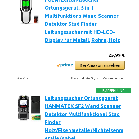
Ortungsgerät, 5 in 1
Multifunktions Wand Scanner
Detektor Stud Finder
Leitungssucher mit HD-LCD-
Display für Metall, Rohre, Holz
25,99 €
Bei Amazon ansehen
*
Preis inkl. MwSt., zzgl. Versandkosten
Anzeige
EMPFEHLUNG
Leitungssucher Ortungsgerät
HANMATEK SF2 Wand Scanner
Detektor Multifunktional Stud
Finder
Holz/Eisenmetalle/Nichteisenm
etalle/Kabel