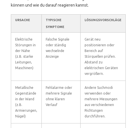
können und wie du darauf reagieren kannst.
URSACHE
TYPISCHE
LÖSUNGSVORSCHLÄGE
SYMPTOME
Elektrische
Falsche Signale
Gerät neu
Störungen in
oder ständig
positionieren oder
der Nähe
wechselnde
Bereich auf
(z.B. starke
Anzeige
Störquellen prüfen.
Leitungen,
Abstand zu
Maschinen)
elektrischen Geräten
vergrößern.
Metallische
Fehlalarme oder
Andere Suchmodi
Gegenstände
mehrere Signale
verwenden oder
in der Wand
ohne klaren
mehrere Messungen
(z.B.
Verlauf
aus verschiedenen
Armierungen,
Richtungen
Nägel)
durchführen.