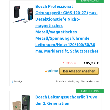
EMPFEHLUNG
Bosch Professional
Ortungsgerät GMS 120-27 (max.
Detektionstiefe Nicht-
magnetisches
Metall/magnetisches
Metall/Spannungsführende
Leitungen/Holz: 120/100/50/30
mm, Markierstift, Schutztasche)
139,99 €
105,27 €
Bei Amazon ansehen
*
Preis inkl. MwSt., zzgl. Versandkosten
Anzeige
EMPFEHLUNG
Bosch Leitungssuchgerät Truvo
der 2. Generation