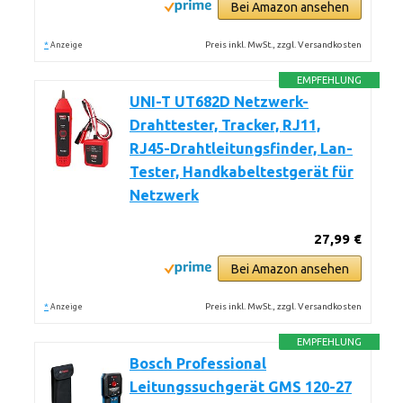
Bei Amazon ansehen
*
Preis inkl. MwSt., zzgl. Versandkosten
Anzeige
EMPFEHLUNG
UNI-T UT682D Netzwerk-
Drahttester, Tracker, RJ11,
RJ45-Drahtleitungsfinder, Lan-
Tester, Handkabeltestgerät für
Netzwerk
27,99 €
Bei Amazon ansehen
*
Preis inkl. MwSt., zzgl. Versandkosten
Anzeige
EMPFEHLUNG
Bosch Professional
Leitungssuchgerät GMS 120-27