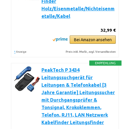
Finder
Holz/Eisenmetalle/Nichteisenm
etalle/Kabel
32,99 €
Bei Amazon ansehen
*
Preis inkl. MwSt., zzgl. Versandkosten
Anzeige
EMPFEHLUNG
PeakTech P 3434
Leitungssuchgerät für
Leitungen & Telefonkabel [3
Jahre Garantie] Leitungssucher
mit Durchgangsprüfer &
Tonsignal, Krokoklemmen,
Telefon, RJ11, LAN Netzwerk
Kabelfinder Leitungsfinder