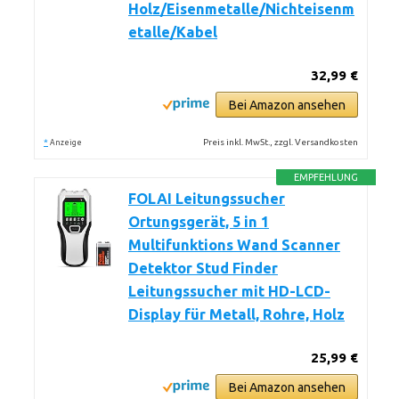
Holz/Eisenmetalle/Nichteisenm
etalle/Kabel
32,99 €
Bei Amazon ansehen
*
Preis inkl. MwSt., zzgl. Versandkosten
Anzeige
EMPFEHLUNG
FOLAI Leitungssucher
Ortungsgerät, 5 in 1
Multifunktions Wand Scanner
Detektor Stud Finder
Leitungssucher mit HD-LCD-
Display für Metall, Rohre, Holz
25,99 €
Bei Amazon ansehen